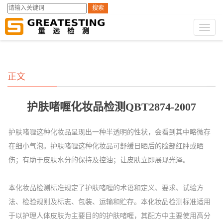
搜索
GST第三方检测
测试服务
消费品检测
>
>
Toggl
naviga
正文
护肤啫喱化妆品检测QBT2874-2007
护肤啫喱这种化妆品呈现出一种半透明的性状，会看到其中略微存
在细小气泡。护肤啫喱这种化妆品可舒缓日晒后的脸部红肿或晒
伤；有助于皮肤水分的保持及控油；让皮肤立即展现光泽。
本化妆品检测标准规定了护肤啫喱的术语和定义、要求、试验方
法、检验规则及标志、包装、运输和贮存。本化妆品检测标准适用
于以护理人体皮肤为主要目的的护肤啫喱，其配方中主要使用高分