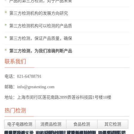
产品的第三方检测，对于产品未来
第三方检测机构的发展方向研究
第三方检测机构可以检测的产品质
第三方检测，保证产品质量，确保
第三方检测，为我们准确判断产品
联系我们
电话：021-64788791
邮箱：info@greatesting.com
地址：上海市闵行区莲花南路2899弄莲谷科技园1号楼10楼
热门检测
电子电器检测
消费品检测
食品检测
其它检测
俄罗斯RoHS-
欧盟化妆品安全
毒腐竹检测
报建工程竣工验
RoHS报告检测
EAC认证(CU-
肉类检测及肉制
消防验收-上海建
欧盟RoHS检测
可降解塑料检测
增塑剂检测与测
建筑装饰材料及
RoHS认证知识
口罩/防护服/防
罂粟壳检测
钢结构检测