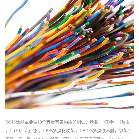
RoHS检测主要做10个有毒有害物质的测试：Pb铅 ，CD镉 ，Hg汞
，Cr(VI）六价铬 ，PBBs多溴化联苯 ，PBDEs多溴联苯醚，邻苯二