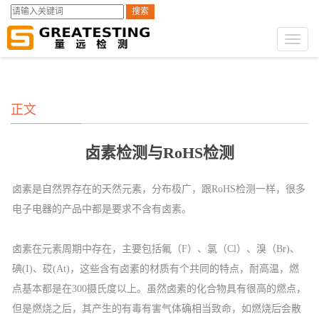
搜索
GST第三方检测
测试服务
电子电器检测
>
>
Toggl
naviga
正文
卤素检测与RoHS检测
卤素是自然界存在的天然元素，分布极广，跟RoHS检测一样，很多
电子电器的产品中都是要求不含有卤素。
卤素在元素周期中存在，主要包括氟（F）、氯（Cl）、溴（Br)、
碘(I)、砹(At)，这些含有卤素的材质有个共同的特点，耐高温，燃
点基本都是在300摄氏度以上。虽然卤素的化合物具有很高的燃点，
但是燃烧之后，其产生的有毒有害气体确相当致命，如燃烧后会散