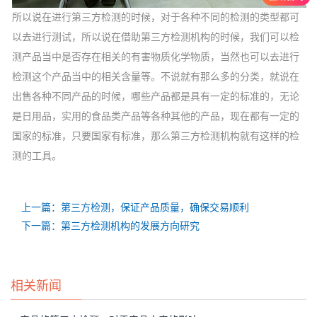
所以说在进行第三方检测的时候，对于各种不同的检测的类型都可
以去进行测试，所以说在借助第三方检测机构的时候，我们可以检
测产品当中是否存在相关的有害物质化学物质，当然也可以去进行
检测这个产品当中的相关含量等。不说就有那么多的分类，就说在
出售各种不同产品的时候，哪些产品都是具有一定的标准的，无论
是日用品，实用的食品类产品等各种其他的产品，现在都有一定的
国家的标准，只要国家有标准，那么第三方检测机构就有这样的检
测的工具。
上一篇：第三方检测，保证产品质量，确保交易顺利
下一篇：第三方检测机构的发展方向研究
相关新闻