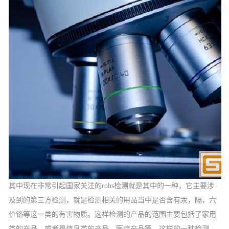
其中现在非常引起国家关注的rohs检测就是其中的一种，它主要涉
及到的第三方检测，就是检测相关的用品当中是否含有汞，隔，六
价铬等这一类的有害物质。这样检测的产品的范围主要包括了家用
类的产品，或者是信息类的产品，医疗产品等。这样的一种检测，