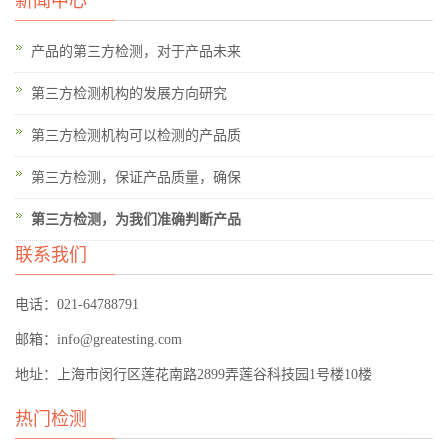
新闻中心
产品的第三方检测，对于产品未来
第三方检测机构的发展方向研究
第三方检测机构可以检测的产品质
第三方检测，保证产品质量，确保
第三方检测，为我们准确判断产品
联系我们
电话：021-64788791
邮箱：info@greatesting.com
地址：上海市闵行区莲花南路2899弄莲谷科技园1号楼10楼
热门检测