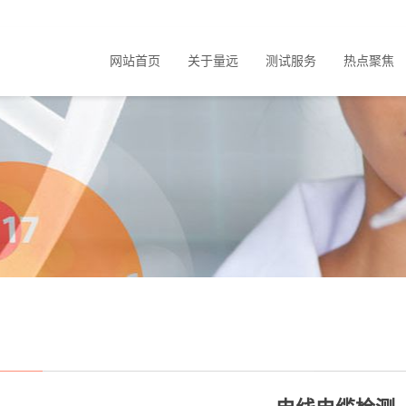
网站首页
关于量远
测试服务
热点聚焦