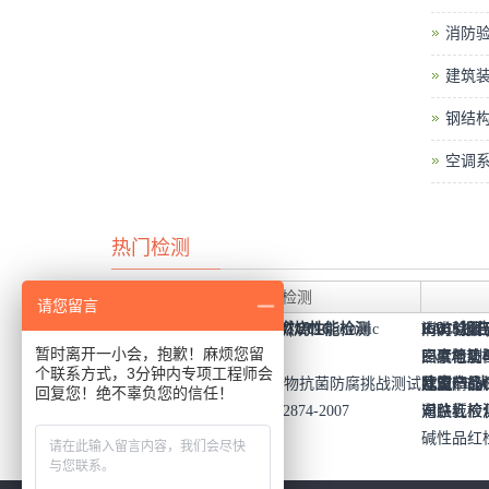
消防验
建筑装
钢结
空调
热门检测
电子电器检测
请您留言
俄罗斯RoHS-EAEU TR 037/2016
欧盟化妆品安全报告CPSR | EU Cosmetic
毒腐竹检测
报建工程竣工验收及建材燃烧性能检测
RoHS
EAC认证
肉类检测
消防验收
暂时离开一小会，抱歉！麻烦您留
RoHS2.0强势来袭
Product Safety Report (CPSR)
加州65
药品检测
空调系统检测与通风检测
卤素检测与
EVA地垫
三聚氰胺
照度与功
个联系方式，3分钟内专项工程师会
EN60598 LED灯串检测
化妆品防腐功效测试-微生物抗菌防腐挑战测试
反式脂肪酸检测
建筑涂料检测
欧盟CE
儿童产品
瘦肉精检
建筑节能
回复您！绝不辜负您的信任！
四溴双酚A测试
护肤啫喱化妆品检测QB/T2874-2007
亚硝酸盐检测
电路板检
润肤乳液化妆
对位红检
漂白剂检测
碱性品红