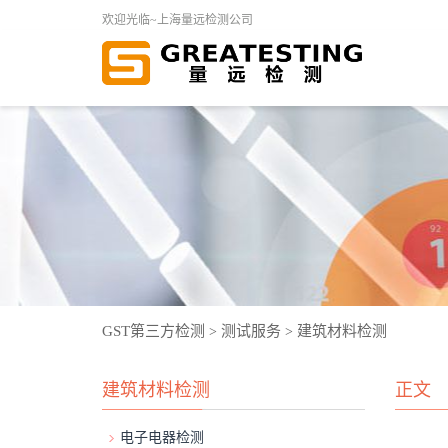
欢迎光临~上海量远检测公司
GST第三方检测
测试服务
建筑材料检测
>
>
建筑材料检测
正文
电子电器检测