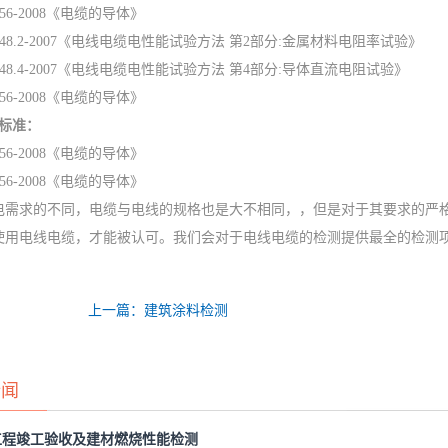
3956-2008《电缆的导体》
 3048.2-2007《电线电缆电性能试验方法 第2部分:金属材料电阻率试验》
 3048.4-2007《电线电缆电性能试验方法 第4部分:导体直流电阻试验》
3956-2008《电缆的导体》
定标准：
3956-2008《电缆的导体》
3956-2008《电缆的导体》
电需求的不同，电缆与电线的规格也是大不相同，，但是对于其要求的严
使用电线电缆，才能被认可。我们会对于电线电缆的检测提供最全的检测
上一篇：建筑涂料检测
新闻
工程竣工验收及建材燃烧性能检测