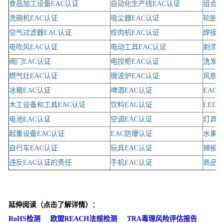
食品加工设备EAC认证
自动化生产线EAC认证
组合型
洗碗机EAC认证
吸尘器EAC认证
轮胎E
空气过滤器EAC认证
绞肉机EAC认证
焊接设
电吹风EAC认证
电动工具EAC认证
剃须刀
阀门EAC认证
电控柜EAC认证
洗发水
燃气灶EAC认证
微波炉EAC认证
风扇E
冰箱EAC认证
啤酒EAC认证
EAC
木工设备和工具EAC认证
饮料EAC认证
LED 
电池EAC认证
空调EAC认证
灯具E
起重设备EAC认证
EAC防爆认证
水果E
自行车EAC认证
玩具EAC认证
辣椒酱
违反EAC认证的责任
手机EAC认证
商品的
延伸阅读（点击了解详情）：
RoHS检测
欧盟REACH法规检测
TRA毒理风险评估报告