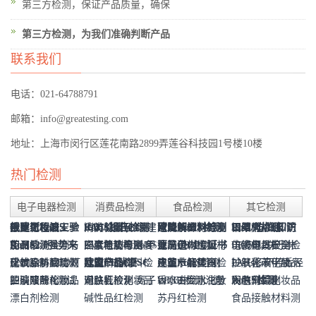
第三方检测，保证产品质量，确保
第三方检测，为我们准确判断产品
联系我们
电话：021-64788791
邮箱：info@greatesting.com
地址：上海市闵行区莲花南路2899弄莲谷科技园1号楼10楼
热门检测
电子电器检测
消费品检测
食品检测
其它检测
俄罗斯RoHS-
欧盟化妆品安全
毒腐竹检测
报建工程竣工验
RoHS报告检测
EAC认证(CU-
肉类检测及肉制
消防验收-上海建
欧盟RoHS检测
可降解塑料检测
增塑剂检测与测
建筑装饰材料及
RoHS认证知识
口罩/防护服/防
罂粟壳检测
钢结构检测
EAEU TR
RoHS2.0强势来
报告CPSR | EU
加州65
药品检测
收及建材燃烧性
空调系统检测与
机构选对不选贵
卤素检测与RoHS
TR认证)海关联
EVA地垫检测-甲
品检测
三聚氰胺检测
材阻燃等级检测
照度与功率密度
报告价格
德国GS检测
亚马逊CPC证书
试
食品包材检测
制品燃烧性能分
建筑用人造板材
点干货集中营
LED灯具检测
护面罩/医用手
ISO5912关于帐
仿瓷餐具安全检
电线电缆检测
037/2016
袭
EN60598 LED灯
Cosmetic Product
化妆品防腐功效
反式脂肪酸检测
能检测
通风检测
建筑涂料检测
检测
欧盟CE认证
盟证书
酰胺
儿童产品CPSC
瘦肉精检测
检测
建筑节能材料检
中国RoHS检测
儿童产品美国
皮革水解蛋白检
级GB8624-2012
检测
建筑节能检测：
PAHs多环芳香烃
套/消毒液检测
篷的防风及稳定
护肤乳液化妆品
测
过氧化苯甲酰
串检测
四溴双酚A测试
Safety Report
测试-微生物抗菌
护肤啫喱化妆品
亚硝酸盐检测
电路板检测:离子
第三方检测要求
润肤乳液化妆品
对位红检测
测
WEEE检测注册
CPSC检测
香水古龙水化妆
测
LFGB检测：德
外墙保温系统检
检测
RoHS检测
性能测试
检测GB/T29665-
润肤膏霜化妆品
BPO检测
发色剂检测
(CPSR)
防腐挑战测试
检测QB/T2874-
漂白剂检测
污染测试
检测QBT2286-
碱性品红检测
品检测标准
国lfgb食品级测
苏丹红检测
验
2013
检测标准
食品接触材料测
2007
1997
QBT1858-2004
试(LMBG)
QBT1857-2013
试