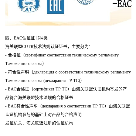
四、EAC认证证书种类
海关联盟CUTR技术法规认证证书，主要分为：
- 合格证（сертификат соответствия техническому регламенту
Таможенного союза）
- 符合性声明（декларация о соответствии техническому регламенту
Таможенного союза (декларация ТР ТС)）
- EAC合格证（сертификат ТР ТС）由海关联盟认证机构签发的产
品符合海关联盟技术法规的合格证书
- EAC符合性声明（декларация о соответствии ТР ТС）由海关联盟
认证机构参与的基础上对产品的合格声明
发证机关：海关联盟注册的认证机构