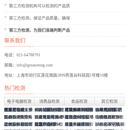
第三方检测机构可以检测的产品质
第三方检测，保证产品质量，确保
第三方检测，为我们准确判断产品
联系我们
电话：021-64788791
邮箱：info@greatesting.com
地址：上海市闵行区莲花南路2899弄莲谷科技园1号楼10楼
热门检测
电子电器检测
消费品检测
食品检测
其它检测
俄罗斯RoHS-
欧盟化妆品安全
毒腐竹检测
报建工程竣工验
RoHS报告检测
EAC认证(CU-
肉类检测及肉制
消防验收-上海建
欧盟RoHS检测
可降解塑料检测
增塑剂检测与测
建筑装饰材料及
RoHS认证知识
口罩/防护服/防
罂粟壳检测
钢结构检测
EAEU TR
RoHS2.0强势来
报告CPSR | EU
加州65
药品检测
收及建材燃烧性
空调系统检测与
机构选对不选贵
卤素检测与RoHS
TR认证)海关联
EVA地垫检测-甲
品检测
三聚氰胺检测
材阻燃等级检测
照度与功率密度
报告价格
德国GS检测
亚马逊CPC证书
试
食品包材检测
制品燃烧性能分
建筑用人造板材
点干货集中营
LED灯具检测
护面罩/医用手
ISO5912关于帐
仿瓷餐具安全检
电线电缆检测
037/2016
袭
EN60598 LED灯
Cosmetic Product
化妆品防腐功效
反式脂肪酸检测
能检测
通风检测
建筑涂料检测
检测
欧盟CE认证
盟证书
酰胺
儿童产品CPSC
瘦肉精检测
检测
建筑节能材料检
中国RoHS检测
儿童产品美国
皮革水解蛋白检
级GB8624-2012
检测
建筑节能检测：
PAHs多环芳香烃
套/消毒液检测
篷的防风及稳定
护肤乳液化妆品
测
过氧化苯甲酰