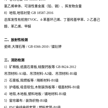
氯乙烯单体、可溶性重金属（铅、镉）、挥发物含量
8）地毯,地毯衬垫 GB 18587-2016
总挥发性有机物TVOC、4-苯基环己烯、丁基羟基甲苯、2-乙基己
醇、苯乙烯、甲醛
二、放射性检测
瓷砖,大理石等 / GB 6566-2010 / 镭钍钾
三、消防检测
1）矿棉板,纸面石膏板,硅酸钙板等 GB 8624-2012
吊顶材料-A1级、吊顶材料-A2级、吊顶材料-B1级
2）石膏板,阻燃板等 / 隔断材料-B1级
3）护墙板,吸音软包,木制装饰板等 / 墙面材料-B1级
4）地毯,木地板,塑料地板 / 铺地材料-B1级
5）窗帘幕布 / 装饰织物-B1级
6）PVC电线电缆套管 / 塑料套管-B1级