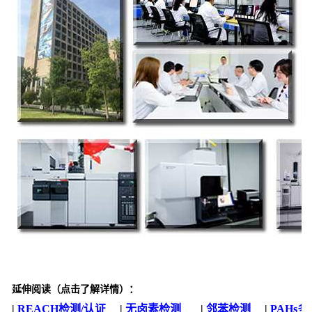
延伸阅读（点击了解详情）：
|
REACH检测/认证
|
无卤素检测
|
邻苯检测
|
PAHs