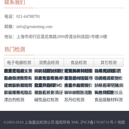
联系我们
电话：021-64788791
邮箱：info@greatesting.com
地址：上海市闵行区莲花南路2899弄莲谷科技园1号楼10楼
热门检测
电子电器检测
消费品检测
食品检测
其它检测
俄罗斯RoHS-
欧盟化妆品安全
毒腐竹检测
报建工程竣工验
RoHS报告检测
EAC认证(CU-
肉类检测及肉制
消防验收-上海建
欧盟RoHS检测
可降解塑料检测
增塑剂检测与测
建筑装饰材料及
RoHS认证知识
口罩/防护服/防
罂粟壳检测
钢结构检测
EAEU TR
RoHS2.0强势来
报告CPSR | EU
加州65
药品检测
收及建材燃烧性
空调系统检测与
机构选对不选贵
卤素检测与RoHS
TR认证)海关联
EVA地垫检测-甲
品检测
三聚氰胺检测
材阻燃等级检测
照度与功率密度
报告价格
德国GS检测
亚马逊CPC证书
试
食品包材检测
制品燃烧性能分
建筑用人造板材
点干货集中营
LED灯具检测
护面罩/医用手
ISO5912关于帐
仿瓷餐具安全检
电线电缆检测
037/2016
袭
EN60598 LED灯
Cosmetic Product
化妆品防腐功效
反式脂肪酸检测
能检测
通风检测
建筑涂料检测
检测
欧盟CE认证
盟证书
酰胺
儿童产品CPSC
瘦肉精检测
检测
建筑节能材料检
中国RoHS检测
儿童产品美国
皮革水解蛋白检
级GB8624-2012
检测
建筑节能检测：
PAHs多环芳香烃
套/消毒液检测
篷的防风及稳定
护肤乳液化妆品
测
过氧化苯甲酰
串检测
四溴双酚A测试
Safety Report
测试-微生物抗菌
护肤啫喱化妆品
亚硝酸盐检测
电路板检测:离子
第三方检测要求
润肤乳液化妆品
对位红检测
测
WEEE检测注册
CPSC检测
香水古龙水化妆
测
LFGB检测：德
外墙保温系统检
检测
RoHS检测
性能测试
检测GB/T29665-
润肤膏霜化妆品
BPO检测
发色剂检测
(CPSR)
防腐挑战测试
检测QB/T2874-
漂白剂检测
污染测试
检测QBT2286-
碱性品红检测
品检测标准
国lfgb食品级测
苏丹红检测
验
2013
检测标准
食品接触材料测
2007
1997
QBT1858-2004
试(LMBG)
QBT1857-2013
试
©2003-2018 上海量远检测公司 版权所有
XML
沪ICP备17038731号-1
地图