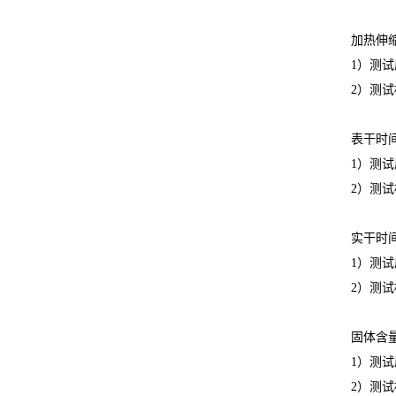
加热伸
1）测
2）测试标准：
表干时
1）测
2）测试标准：
实干时
1）测
2）测试标准：
固体含
1）测
2）测试标准：