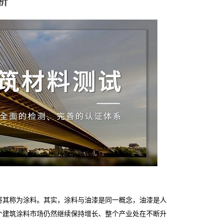
析
将其称为涂料。其实，涂料与油漆是同一概念，油漆是人
个建筑涂料市场仍然继续保持增长、整个产业处在不断升