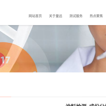
网站首页
关于量远
测试服务
热点聚焦