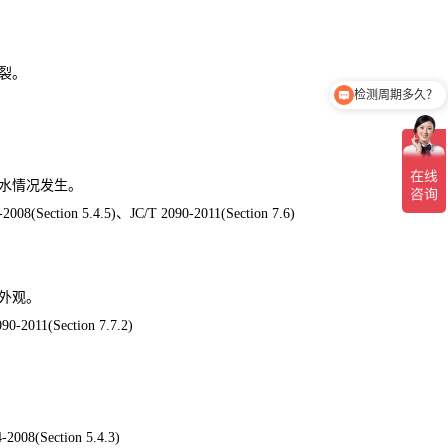
裂。
检测周期多久？
水情况发生。
8(Section 5.4.5)、JC/T 2090-2011(Section 7.6)
外观。
-2011(Section 7.7.2)
008(Section 5.4.3)