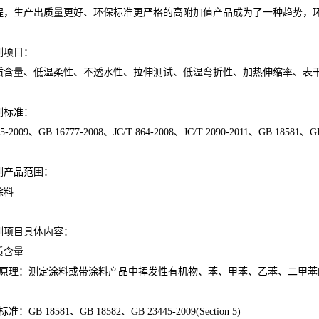
程，生产出质量更好、环保标准更严格的高附加值产品成为了一种趋势，
测项目：
质含量、低温柔性、不透水性、拉伸测试、低温弯折性、加热伸缩率、表
测标准：
5-2009、GB 16777-2008、JC/T 864-2008、JC/T 2090-2011、GB 18581、G
测产品范围：
涂料
测项目具体内容：
质含量
试原理：测定涂料或带涂料产品中挥发性有机物、苯、甲苯、乙苯、二甲苯的
：GB 18581、GB 18582、GB 23445-2009(Section 5)