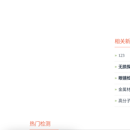
相关
123
无损
眼镜
金属材
高分子
热门检测